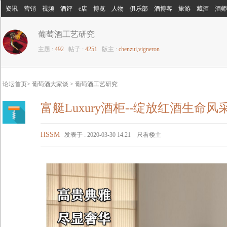
字体
资讯
营销
视频
酒评
e店
博览
人物
俱乐部
酒博客
旅游
藏酒
酒师
字号
葡萄酒工艺研究
主题 :
492
帖子 :
4251
版主 :
chenzui,vigneron
论坛首页
>
葡萄酒大家谈
>
葡萄酒工艺研究
富艇Luxury酒柜--绽放红酒生命风
HSSM
发表于 : 2020-03-30 14:21
只看楼主