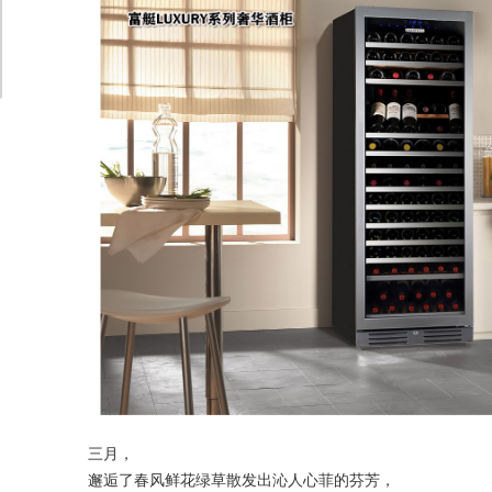
三月，
邂逅了春风鲜花绿草散发出沁人心菲的芬芳，