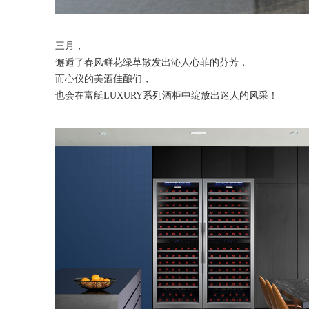
三月，
邂逅了春风鲜花绿草散发出沁人心菲的芬芳，
而心仪的美酒佳酿们，
也会在富艇LUXURY系列酒柜中绽放出迷人的风采！