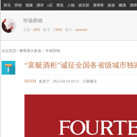
字体
资讯
营销
视频
酒评
e店
博览
人物
俱乐部
酒博客
旅游
藏酒
酒师
字号
市场营销
主题 :
2001
帖子 :
13045
版主 :
eastrend
论坛首页
>
葡萄酒大家谈
>
市场营销
“富艇酒柜”诚征全国各省级城市独
HSSM
发表于 : 2023-04-24 10:13
只看楼主