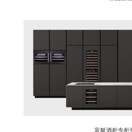
富艇酒柜专柜形